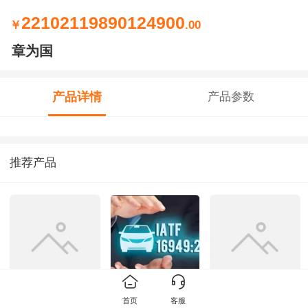
22102119890124900
￥
.00
章为国
产品详情
产品参数
推荐产品
范立国-
IATF16949标准培
赵玉才-
首页
客服